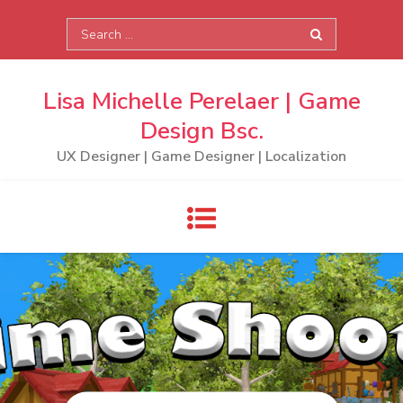
Skip
Search
to
for:
content
Lisa Michelle Perelaer | Game
Design Bsc.
UX Designer | Game Designer | Localization