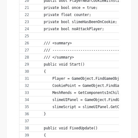
    public bool PlayerNearCookieWithSlime = fal
    private bool once = true;
    private float counter;
    private bool slimeHasBeenOnCookie;
    private bool noAttackPlayer;
    /// <summary>
    /// ---------------------------------------
    /// </summary>
    public void Start()
    {
        Player = GameObject.FindGameObjectWithT
        CookiePoint = GameObject.FindGameObject
        MeshRends = GetComponentsInChildren<Mes
        slimeUIPanel = GameObject.FindGameObjec
        slimeScript = slimeUIPanel.GetComponent
    }
    public void FixedUpdate()
    {