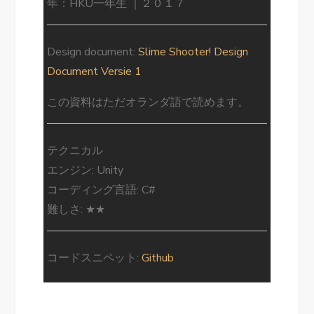
年：HKU一年生 ｜２０１７
Design document:
Slime Shooter! Design
Document Versie 1
この資料はただオランダ語で読めます。
テクニカル
エンジン
: Unity
コーディング言語
: C#
難しさ
: ★★
コードスニペット:
Github