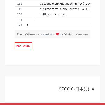
        GetComponent<NavMeshAgent>().SetDestina
        slimeScript.slimeCounter -= 1;
        onPlayer = false;
    }
}
EnemySlimes.cs
hosted with
by
GitHub
view raw
FEATURED
Post
SPOOK (日本語)
navigation