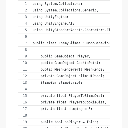
using System.Collections;
using System.Collections.Generic;
using UnityEngine;
using UnityEngine.AI;
using UnityStandardAssets.Characters.FirstPerso
public class EnemySlimes : MonoBehaviour {
    public GameObject Player;
    public GameObject CookiePoint;
    public MeshRenderer[] MeshRends;
    private GameObject slimeUIPanel;
    SlimeBar slimeScript;
    private float PlayerToSlimeDist;
    private float PlayerToCookieDist;
    private float damping = 5;
    public bool onPlayer = false;