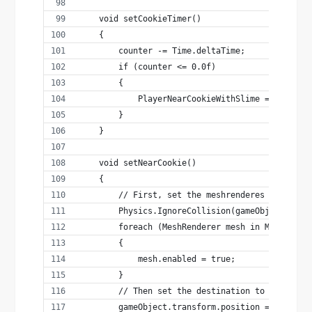
    void setCookieTimer()
    {
        counter -= Time.deltaTime;
        if (counter <= 0.0f)
        {
            PlayerNearCookieWithSlime = false;
        }
    }
    void setNearCookie()
    {
        // First, set the meshrenderes en colli
        Physics.IgnoreCollision(gameObject.GetC
        foreach (MeshRenderer mesh in MeshRends
        {
            mesh.enabled = true;
        }
        // Then set the destination to the cook
        gameObject.transform.position = Random.