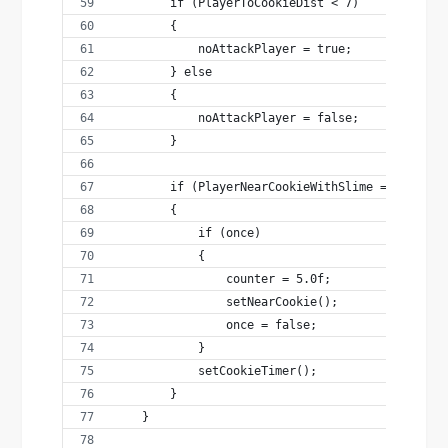
        if (PlayerToCookieDist < 7)
        {
            noAttackPlayer = true;
        } else
        {
            noAttackPlayer = false;
        }
        if (PlayerNearCookieWithSlime == true) 
        {
            if (once)
            {
                counter = 5.0f;
                setNearCookie();
                once = false;
            }
            setCookieTimer();
        }
    }