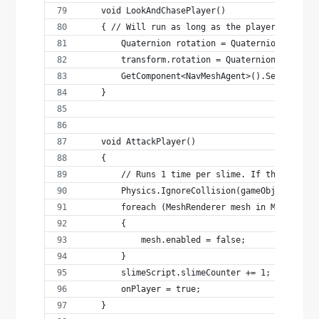
    void LookAndChasePlayer()
    { // Will run as long as the player is near
        Quaternion rotation = Quaternion.LookRo
        transform.rotation = Quaternion.Slerp(t
        GetComponent<NavMeshAgent>().SetDestina
    }
    void AttackPlayer()
    {     
        // Runs 1 time per slime. If the slime 
        Physics.IgnoreCollision(gameObject.GetC
        foreach (MeshRenderer mesh in MeshRends
        {
            mesh.enabled = false;
        }
        slimeScript.slimeCounter += 1;
        onPlayer = true;
    }