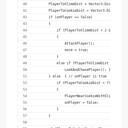
        PlayerToSlimeDist = Vector3.Distance(Pl
        PlayerToCookieDist = Vector3.Distance(P
        if (onPlayer == false)
        {          
            if (PlayerToSlimeDist < 2 && Player
            {
                AttackPlayer();
                once = true;
            }
            else if (PlayerToSlimeDist < 20 && 
                LookAndChasePlayer(); }
        } else  { // onPlayer is true
            if (PlayerToCookieDist < 7)
            {
                PlayerNearCookieWithSlime = tru
                onPlayer = false;
            }
        }