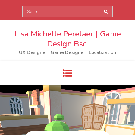
Skip
Search
to
for:
content
Lisa Michelle Perelaer | Game
Design Bsc.
UX Designer | Game Designer | Localization