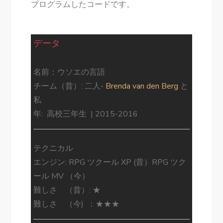
プログラムしたコードです。
データ
名前：ウソエの言語
チーム（昔）: 二人-
Brenda van den Berg
と
私
年: 高校三年生 | 2015-2016
テクニカル
エンジン: RPG ツクール XP (昔）RPG ツク
ール MV （今）
難しさ （昔）: ★
難しさ （今) ：★★★