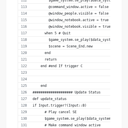
        $game_system.se_play($data_system.decis
        @command_window.active = false
        @window_people.visible = false
        @window_notebook.active = true
        @window_notebook.visible = true
      when 5 # Quit
        $game_system.se_play($data_system.decis
        $scene = Scene_End.new
      end
      return
    end #end If trigger C
    end
#################### Update Status
def update_status
if Input.trigger?(Input::B)
      # Play cancel SE
      $game_system.se_play($data_system.cancel_
      # Make command window active