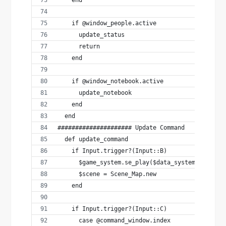
    if @window_people.active
      update_status
      return
    end
    if @window_notebook.active
      update_notebook
    end
  end
##################### Update Command
  def update_command
    if Input.trigger?(Input::B)
      $game_system.se_play($data_system.cancel_
      $scene = Scene_Map.new
    end
    if Input.trigger?(Input::C)
      case @command_window.index