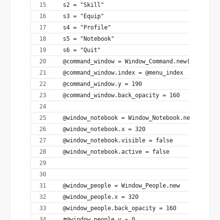
  s2 = "Skill"
  s3 = "Equip"
  s4 = "Profile"
  s5 = "Notebook"
  s6 = "Quit"
  @command_window = Window_Command.new(320, [s1
  @command_window.index = @menu_index
  @command_window.y = 190
  @command_window.back_opacity = 160
  @window_notebook = Window_Notebook.new
  @window_notebook.x = 320
  @window_notebook.visible = false
  @window_notebook.active = false
  @window_people = Window_People.new
  @window_people.x = 320
  @window_people.back_opacity = 160
  #@window_people.y = 0