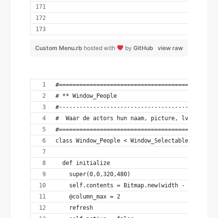
Custom Menu.rb
hosted with
by
GitHub
view raw
#==============================================
# ** Window_People
#----------------------------------------------
#  Waar de actors hun naam, picture, lv enz. in
#==============================================
class Window_People < Window_Selectable
  def initialize
    super(0,0,320,480)
    self.contents = Bitmap.new(width - 20, heig
    @column_max = 2
    refresh