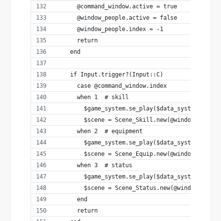
      @command_window.active = true
      @window_people.active = false
      @window_people.index = -1
      return
    end
    if Input.trigger?(Input::C)
      case @command_window.index
      when 1  # skill
        $game_system.se_play($data_system.decis
        $scene = Scene_Skill.new(@window_people
      when 2  # equipment
        $game_system.se_play($data_system.decis
        $scene = Scene_Equip.new(@window_people
      when 3  # status
        $game_system.se_play($data_system.decis
        $scene = Scene_Status.new(@window_peopl
      end
      return