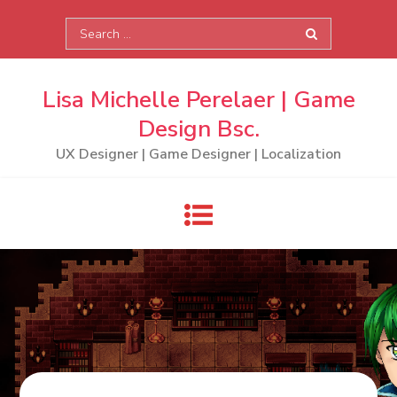
Skip
Search
to
for:
content
Lisa Michelle Perelaer | Game
Design Bsc.
UX Designer | Game Designer | Localization