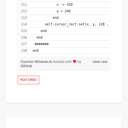
            x -= 320
            y = 240
          end
      self.cursor_rect.set(x, y, 128 , 208)
    end
  end
 ####### 
end
Custom Window.rb
hosted with
by
view raw
GitHub
FEATURED
Post