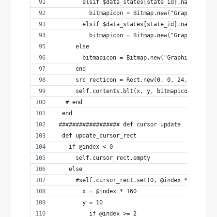
        elsif $data_states[state_id].name == "S
          bitmapicon = Bitmap.new("Graphics/Ico
        elsif $data_states[state_id].name == "S
          bitmapicon = Bitmap.new("Graphics/Ico
      else
        bitmapicon = Bitmap.new("Graphics/Icons
      end
      src_recticon = Rect.new(0, 0, 24, 24)
      self.contents.blt(x, y, bitmapicon, src_r
   # end  
  end
 ################## def cursor update
  def update_cursor_rect
    if @index < 0
      self.cursor_rect.empty
    else
      #self.cursor_rect.set(0, @index * 116, se
        x = @index * 160
        y = 10
          if @index >= 2