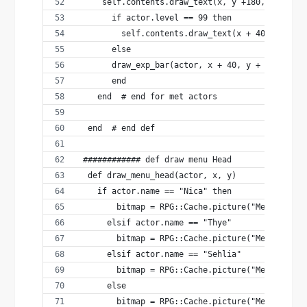
     self.contents.draw_text(x, y +180, 40, 20,
       if actor.level == 99 then
         self.contents.draw_text(x + 40, y + 18
       else
       draw_exp_bar(actor, x + 40, y + 185)
       end
    end  # end for met actors 
  end  # end def
 ############ def draw menu Head
  def draw_menu_head(actor, x, y)      
    if actor.name == "Nica" then
        bitmap = RPG::Cache.picture("MenuNica.p
      elsif actor.name == "Thye"
        bitmap = RPG::Cache.picture("MenuThye.p
      elsif actor.name == "Sehlia"
        bitmap = RPG::Cache.picture("MenuSehlia
      else
        bitmap = RPG::Cache.picture("MenuNayll.