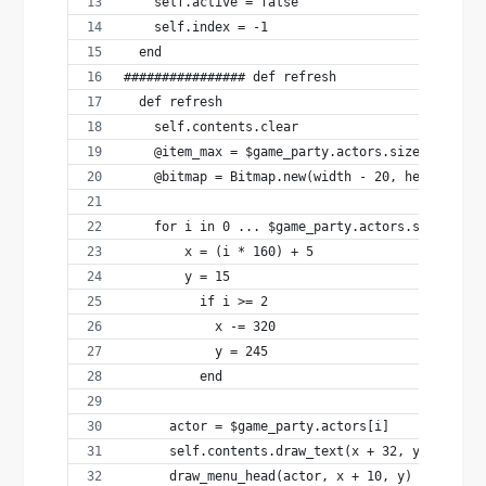
    self.active = false
    self.index = -1
  end
################ def refresh  
  def refresh
    self.contents.clear
    @item_max = $game_party.actors.size
    @bitmap = Bitmap.new(width - 20, height - 2
    for i in 0 ... $game_party.actors.size
        x = (i * 160) + 5
        y = 15
          if i >= 2
            x -= 320
            y = 245
          end
      actor = $game_party.actors[i]
      self.contents.draw_text(x + 32, y + 96, 5
      draw_menu_head(actor, x + 10, y)