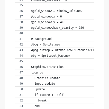
  @gold_window = Window_Gold.new
  @gold_window.x = 0
  @gold_window.y = 416
  @gold_window.back_opacity = 160
  # background
  #@bg = Sprite.new
  #@bg.bitmap = Bitmap.new("Graphics/Titles/001
  @bg = Spriteset_Map.new
  Graphics.transition
  loop do
    Graphics.update
    Input.update
    update
    if $scene != self
      break
    end