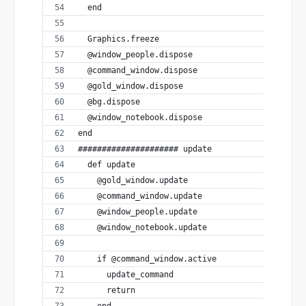
  end
  Graphics.freeze
  @window_people.dispose
  @command_window.dispose
  @gold_window.dispose
  @bg.dispose
  @window_notebook.dispose
end
##################### update
  def update
    @gold_window.update
    @command_window.update
    @window_people.update
    @window_notebook.update
    if @command_window.active
      update_command
      return
    end