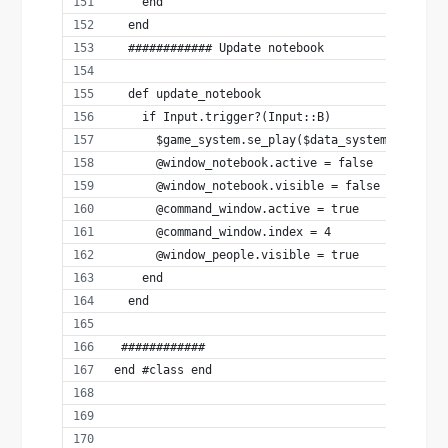
    end
  end
  ############ Update notebook
  def update_notebook
    if Input.trigger?(Input::B)
      $game_system.se_play($data_system.cancel_
      @window_notebook.active = false
      @window_notebook.visible = false
      @command_window.active = true
      @command_window.index = 4
      @window_people.visible = true
    end
  end
 ############ 
end #class end