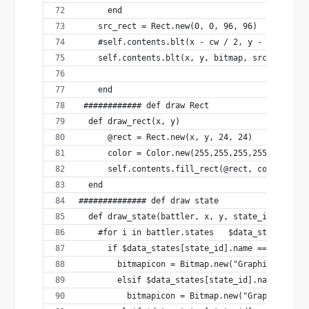
      end
    src_rect = Rect.new(0, 0, 96, 96)
    #self.contents.blt(x - cw / 2, y - ch, bitm
    self.contents.blt(x, y, bitmap, src_rect)
    end
 ############ def draw Rect   
  def draw_rect(x, y)
      @rect = Rect.new(x, y, 24, 24)
      color = Color.new(255,255,255,255)
      self.contents.fill_rect(@rect, color)
  end 
############## def draw state    
  def draw_state(battler, x, y, state_id)
    #for i in battler.states   $data_states[i].
      if $data_states[state_id].name == "Knocko
        bitmapicon = Bitmap.new("Graphics/Icons
        elsif $data_states[state_id].name == "V
          bitmapicon = Bitmap.new("Graphics/Ico