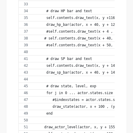
      # draw HP bar and text
      self.contents.draw_text(x, y +116, 20, 20
      draw_hp_bar(actor, x + 40, y + 121, 58)
      #self.contents.draw_text(x + 4 , y + 120,
     # self.contents.draw_text(x + 40, y + 120,
      #self.contents.draw_text(x + 50, y + 120,
      # draw SP bar and text
      self.contents.draw_text(x, y + 140, 20, 2
      draw_sp_bar(actor, x + 40, y + 145, 58)
      # draw state, level, exp
      for j in 0 ... actor.states.size
         #$indexstates = actor.states.size
         draw_state(actor, x + 100 , (y + 96) +
      end
     draw_actor_level(actor, x, y + 155)