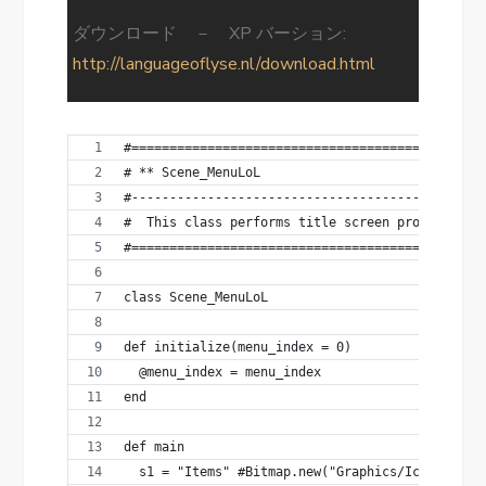
ダウンロード － XP バーション:
http://languageoflyse.nl/download.html
#==============================================
# ** Scene_MenuLoL
#----------------------------------------------
#  This class performs title screen processing.
#==============================================
class Scene_MenuLoL 
def initialize(menu_index = 0)
  @menu_index = menu_index
end
def main
  s1 = "Items" #Bitmap.new("Graphics/Icons/032-