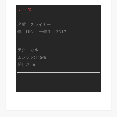
データ
名前：スライミー
年：HKU 一年生 | 2017
テクニカル
エンジン: Maya
難しさ: ★