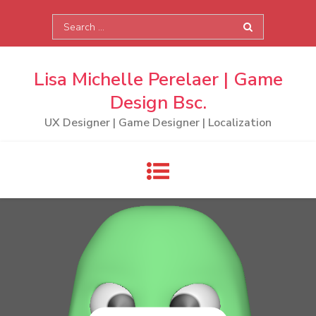
Skip
Search
to
for:
content
Lisa Michelle Perelaer | Game
Design Bsc.
UX Designer | Game Designer | Localization